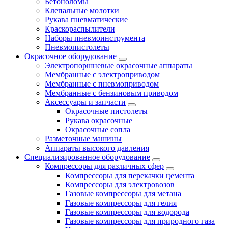
Бетоноломы
Клепальные молотки
Рукава пневматические
Краскораспылители
Наборы пневмоинструмента
Пневмопистолеты
Окрасочное оборудование
Электропоршневые окрасочные аппараты
Мембранные с электроприводом
Мембранные с пневмоприводом
Мембранные с бензиновым приводом
Аксессуары и запчасти
Окрасочные пистолеты
Рукава окрасочные
Окрасочные сопла
Разметочные машины
Аппараты высокого давления
Специализированное оборудование
Компрессоры для различных сфер
Компрессоры для перекачки цемента
Компрессоры для электровозов
Газовые компрессоры для метана
Газовые компрессоры для гелия
Газовые компрессоры для водорода
Газовые компрессоры для природного газа