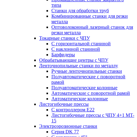
типа
Станки для обработки труб
Комбинированные станки для резки
металла
Оптоволоконный лазерный станок для
резки металла
Токарные станки с ЧПУ
С горизонтальной станиной
С наклонной станиной
Барфидеры
Обрабатывающие центры с ЧПУ
Ленточнопильные станки по металлу
Ручные ленточнопильные станки
Полуавтоматические с поворотной
рамой
Полуавтоматические колонные
Автоматические с поворотной рамой
Автоматические колонные
Листогибочные прессы
С контроллером E22
Листогибочные прессы с ЧПУ 4+1 MT-
15
Электроэрозионные станки
Серия DK 77