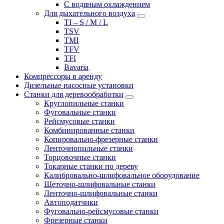
С водяным охлаждением
Для дыхательного воздуха
TI – S / M / L
TSV
TMI
TFV
TFI
Bavaria
Компрессоры в аренду
Дизельные насосные установки
Станки для деревообработки
Круглопильные станки
Фуговальные станки
Рейсмусовые станки
Комбинированные станки
Копировально-фрезерные станки
Ленточнопильные станки
Торцовочные станки
Токарные станки по дереву
Калибровально-шлифовальное оборудование
Щеточно-шлифовальные станки
Ленточно-шлифовальные станки
Автоподатчики
Фуговально-рейсмусовые станки
Фрезерные станки