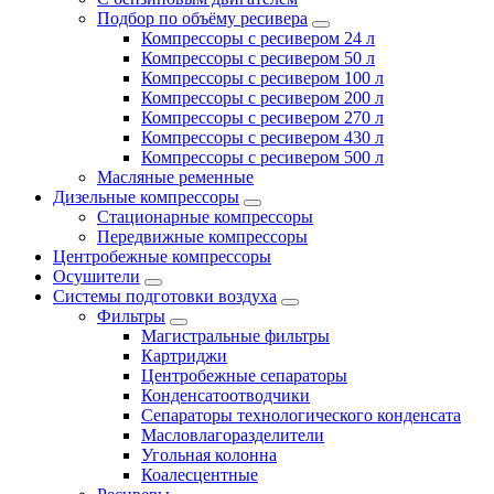
Подбор по объёму ресивера
Компрессоры с ресивером 24 л
Компрессоры с ресивером 50 л
Компрессоры с ресивером 100 л
Компрессоры с ресивером 200 л
Компрессоры с ресивером 270 л
Компрессоры с ресивером 430 л
Компрессоры с ресивером 500 л
Масляные ременные
Дизельные компрессоры
Стационарные компрессоры
Передвижные компрессоры
Центробежные компрессоры
Осушители
Системы подготовки воздуха
Фильтры
Магистральные фильтры
Картриджи
Центробежные сепараторы
Конденсатоотводчики
Сепараторы технологического конденсата
Масловлагоразделители
Угольная колонна
Коалесцентные