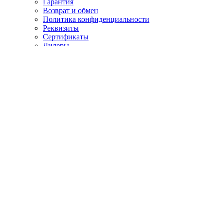
Гарантия
Возврат и обмен
Политика конфиденциальности
Реквизиты
Сертификаты
Дилеры
Сервис
Лизинг
Наша команда
Новости
Статьи
Оплата
Свяжитесь с нами
г. Уфа
ул. Деповская площадь, 20Б
air@averstehno.com
Для заказов
WhatsApp