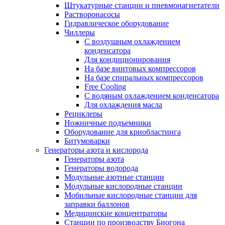
Штукатурные станции и пневмонагнетатели
Растворонасосы
Гидравлическое оборудование
Чиллеры
С воздушным охлаждением
конденсатора
Для кондиционирования
На базе винтовых компрессоров
На базе спиральных компрессоров
Free Cooling
С водяным охлаждением конденсатора
Для охлаждения масла
Рециклеры
Ножничные подъемники
Оборудование для криобластинга
Битумоварки
Генераторы азота и кислорода
Генераторы азота
Генераторы водорода
Модульные азотные станции
Модульные кислородные станции
Мобильные кислородные станции для
заправки баллонов
Медицинские концентраторы
Станции по производству Биогона