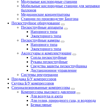
Модульные кислородные станции
Мобильные кислородные станции для заправки
баллонов
Медицинские концентраторы
Станции по производству Биогона
Пескоструйное оборудование
Пескоструйные аппараты
Напорного типа
Эжекторного типа
Пескоструйные камеры
Напорного типа
Эжекторного типа
Аксессуары и комплектующие
Сопла пескоструйные
Рукава пескоструйные
Средства защиты пескоструйщика
Дистанционное управление
Системы рекуперации
Продажа Б/У компрессоров
Скупка Б/У компрессоров
Специализированные компрессоры
Компрессоры высокого давления
Для воздуха и азота
Для гелия, природного газа, и водорода
Безмасляные