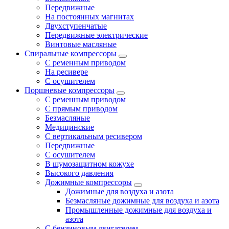
Передвижные
На постоянных магнитах
Двухступенчатые
Передвижные электрические
Винтовые масляные
Спиральные компрессоры
С ременным приводом
На ресивере
С осушителем
Поршневые компрессоры
С ременным приводом
С прямым приводом
Безмасляные
Медицинские
С вертикальным ресивером
Передвижные
С осушителем
В шумозащитном кожухе
Высокого давления
Дожимные компрессоры
Дожимные для воздуха и азота
Безмасляные дожимные для воздуха и азота
Промышленные дожимные для воздуха и
азота
С бензиновым двигателем