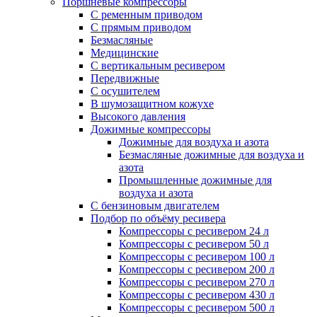
Поршневые компрессоры
С ременным приводом
С прямым приводом
Безмасляные
Медицинские
С вертикальным ресивером
Передвижные
С осушителем
В шумозащитном кожухе
Высокого давления
Дожимные компрессоры
Дожимные для воздуха и азота
Безмасляные дожимные для воздуха и
азота
Промышленные дожимные для
воздуха и азота
С бензиновым двигателем
Подбор по объёму ресивера
Компрессоры с ресивером 24 л
Компрессоры с ресивером 50 л
Компрессоры с ресивером 100 л
Компрессоры с ресивером 200 л
Компрессоры с ресивером 270 л
Компрессоры с ресивером 430 л
Компрессоры с ресивером 500 л