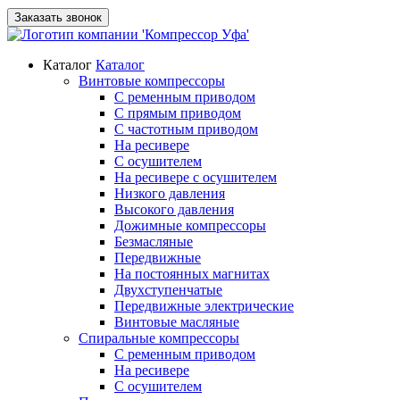
Заказать звонок
Каталог
Каталог
Винтовые компрессоры
С ременным приводом
С прямым приводом
С частотным приводом
На ресивере
С осушителем
На ресивере с осушителем
Низкого давления
Высокого давления
Дожимные компрессоры
Безмасляные
Передвижные
На постоянных магнитах
Двухступенчатые
Передвижные электрические
Винтовые масляные
Спиральные компрессоры
С ременным приводом
На ресивере
С осушителем