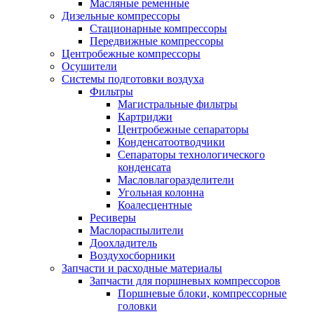
Масляные ременные
Дизельные компрессоры
Стационарные компрессоры
Передвижные компрессоры
Центробежные компрессоры
Осушители
Системы подготовки воздуха
Фильтры
Магистральные фильтры
Картриджи
Центробежные сепараторы
Конденсатоотводчики
Сепараторы технологического
конденсата
Масловлагоразделители
Угольная колонна
Коалесцентные
Ресиверы
Маслораспылители
Доохладитель
Воздухосборники
Запчасти и расходные материалы
Запчасти для поршневых компрессоров
Поршневые блоки, компрессорные
головки