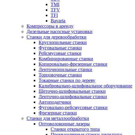
TMI
TFV
TFI
Bavaria
Компрессоры в аренду
Дизельные насосные установки
Станки для деревообработки
Круглопильные станки
Фуговальные станки
Рейсмусовые станки
Комбинированные станки
Копировально-фрезерные станки
Ленточнопильные станки
Торцовочные станки
Токарные станки по дереву
Калибровально-шлифовальное оборудование
Щеточно-шлифовальные станки
Ленточно-шлифовальные станки
Автоподатчики
Фуговально-рейсмусовые станки
Фрезерные станки
Станки для металлообработки
Оптоволоконные лазеры
Станки открытого типа
Промышленные станки закрытого