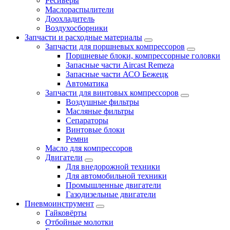
Ресиверы
Маслораспылители
Доохладитель
Воздухосборники
Запчасти и расходные материалы
Запчасти для поршневых компрессоров
Поршневые блоки, компрессорные головки
Запасные части Aircast Remeza
Запасные части АСО Бежецк
Автоматика
Запчасти для винтовых компрессоров
Воздушные фильтры
Масляные фильтры
Сепараторы
Винтовые блоки
Ремни
Масло для компрессоров
Двигатели
Для внедорожной техники
Для автомобильной техники
Промышленные двигатели
Газодизельные двигатели
Пневмоинструмент
Гайковёрты
Отбойные молотки