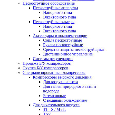
Пескоструйное оборудование
Пескоструйные аппараты
Напорного типа
Эжекторного типа
Пескоструйные камеры
Напорного типа
Эжекторного типа
Аксессуары и комплектующие
Сопла пескоструйные
Рукава пескоструйные
Средства защиты пескоструйщика
Дистанционное управление
Системы рекуперации
Продажа Б/У компрессоров
Скупка Б/У компрессоров
Специализированные компрессоры
Компрессоры высокого давления
Для воздуха и азота
Для гелия, природного газа, и
водорода
Безмасляные
С водяным охлаждением
Для дыхательного воздуха
TI – S / M / L
TSV