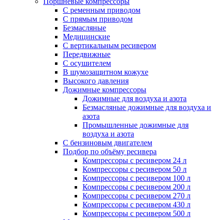
Поршневые компрессоры
С ременным приводом
С прямым приводом
Безмасляные
Медицинские
С вертикальным ресивером
Передвижные
С осушителем
В шумозащитном кожухе
Высокого давления
Дожимные компрессоры
Дожимные для воздуха и азота
Безмасляные дожимные для воздуха и
азота
Промышленные дожимные для
воздуха и азота
С бензиновым двигателем
Подбор по объёму ресивера
Компрессоры с ресивером 24 л
Компрессоры с ресивером 50 л
Компрессоры с ресивером 100 л
Компрессоры с ресивером 200 л
Компрессоры с ресивером 270 л
Компрессоры с ресивером 430 л
Компрессоры с ресивером 500 л