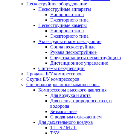
Пескоструйное оборудование
Пескоструйные аппараты
Напорного типа
Эжекторного типа
Пескоструйные камеры
Напорного типа
Эжекторного типа
Аксессуары и комплектующие
Сопла пескоструйные
Рукава пескоструйные
Средства защиты пескоструйщика
Дистанционное управление
Системы рекуперации
Продажа Б/У компрессоров
Скупка Б/У компрессоров
Специализированные компрессоры
Компрессоры высокого давления
Для воздуха и азота
Для гелия, природного газа, и
водорода
Безмасляные
С водяным охлаждением
Для дыхательного воздуха
TI – S / M / L
TSV