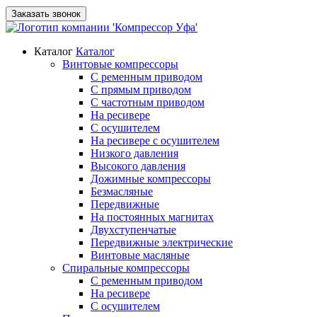
Заказать звонок
Каталог
Каталог
Винтовые компрессоры
С ременным приводом
С прямым приводом
С частотным приводом
На ресивере
С осушителем
На ресивере с осушителем
Низкого давления
Высокого давления
Дожимные компрессоры
Безмасляные
Передвижные
На постоянных магнитах
Двухступенчатые
Передвижные электрические
Винтовые масляные
Спиральные компрессоры
С ременным приводом
На ресивере
С осушителем