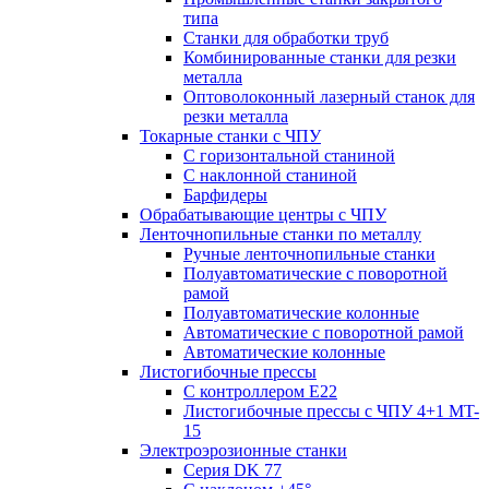
типа
Станки для обработки труб
Комбинированные станки для резки
металла
Оптоволоконный лазерный станок для
резки металла
Токарные станки с ЧПУ
С горизонтальной станиной
С наклонной станиной
Барфидеры
Обрабатывающие центры с ЧПУ
Ленточнопильные станки по металлу
Ручные ленточнопильные станки
Полуавтоматические с поворотной
рамой
Полуавтоматические колонные
Автоматические с поворотной рамой
Автоматические колонные
Листогибочные прессы
С контроллером E22
Листогибочные прессы с ЧПУ 4+1 MT-
15
Электроэрозионные станки
Серия DK 77