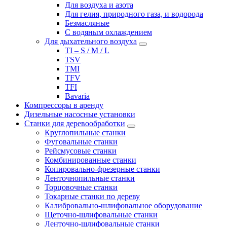
Для воздуха и азота
Для гелия, природного газа, и водорода
Безмасляные
С водяным охлаждением
Для дыхательного воздуха
TI – S / M / L
TSV
TMI
TFV
TFI
Bavaria
Компрессоры в аренду
Дизельные насосные установки
Станки для деревообработки
Круглопильные станки
Фуговальные станки
Рейсмусовые станки
Комбинированные станки
Копировально-фрезерные станки
Ленточнопильные станки
Торцовочные станки
Токарные станки по дереву
Калибровально-шлифовальное оборудование
Щеточно-шлифовальные станки
Ленточно-шлифовальные станки