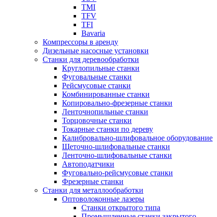
TMI
TFV
TFI
Bavaria
Компрессоры в аренду
Дизельные насосные установки
Станки для деревообработки
Круглопильные станки
Фуговальные станки
Рейсмусовые станки
Комбинированные станки
Копировально-фрезерные станки
Ленточнопильные станки
Торцовочные станки
Токарные станки по дереву
Калибровально-шлифовальное оборудование
Щеточно-шлифовальные станки
Ленточно-шлифовальные станки
Автоподатчики
Фуговально-рейсмусовые станки
Фрезерные станки
Станки для металлообработки
Оптоволоконные лазеры
Станки открытого типа
Промышленные станки закрытого