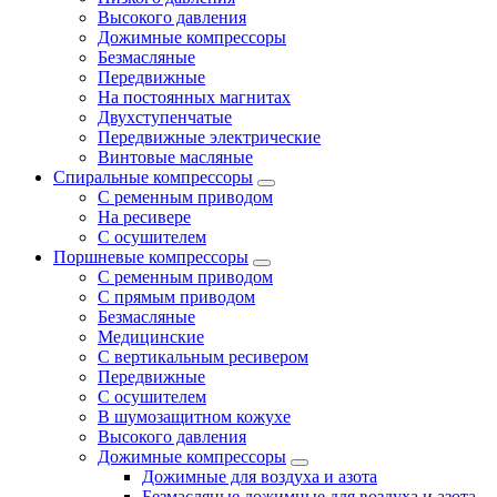
Высокого давления
Дожимные компрессоры
Безмасляные
Передвижные
На постоянных магнитах
Двухступенчатые
Передвижные электрические
Винтовые масляные
Спиральные компрессоры
С ременным приводом
На ресивере
С осушителем
Поршневые компрессоры
С ременным приводом
С прямым приводом
Безмасляные
Медицинские
С вертикальным ресивером
Передвижные
С осушителем
В шумозащитном кожухе
Высокого давления
Дожимные компрессоры
Дожимные для воздуха и азота
Безмасляные дожимные для воздуха и азота