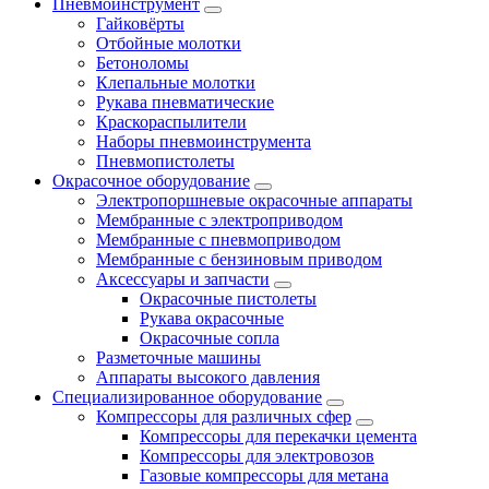
Пневмоинструмент
Гайковёрты
Отбойные молотки
Бетоноломы
Клепальные молотки
Рукава пневматические
Краскораспылители
Наборы пневмоинструмента
Пневмопистолеты
Окрасочное оборудование
Электропоршневые окрасочные аппараты
Мембранные с электроприводом
Мембранные с пневмоприводом
Мембранные с бензиновым приводом
Аксессуары и запчасти
Окрасочные пистолеты
Рукава окрасочные
Окрасочные сопла
Разметочные машины
Аппараты высокого давления
Специализированное оборудование
Компрессоры для различных сфер
Компрессоры для перекачки цемента
Компрессоры для электровозов
Газовые компрессоры для метана