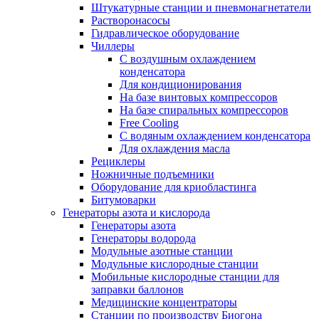
Штукатурные станции и пневмонагнетатели
Растворонасосы
Гидравлическое оборудование
Чиллеры
С воздушным охлаждением
конденсатора
Для кондиционирования
На базе винтовых компрессоров
На базе спиральных компрессоров
Free Cooling
С водяным охлаждением конденсатора
Для охлаждения масла
Рециклеры
Ножничные подъемники
Оборудование для криобластинга
Битумоварки
Генераторы азота и кислорода
Генераторы азота
Генераторы водорода
Модульные азотные станции
Модульные кислородные станции
Мобильные кислородные станции для
заправки баллонов
Медицинские концентраторы
Станции по производству Биогона