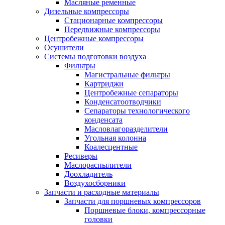
Масляные ременные
Дизельные компрессоры
Стационарные компрессоры
Передвижные компрессоры
Центробежные компрессоры
Осушители
Системы подготовки воздуха
Фильтры
Магистральные фильтры
Картриджи
Центробежные сепараторы
Конденсатоотводчики
Сепараторы технологического
конденсата
Масловлагоразделители
Угольная колонна
Коалесцентные
Ресиверы
Маслораспылители
Доохладитель
Воздухосборники
Запчасти и расходные материалы
Запчасти для поршневых компрессоров
Поршневые блоки, компрессорные
головки