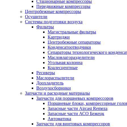
Стационарные компрессоры
Передвижные компрессоры
Центробежные компрессоры
Осушители
Системы подготовки воздуха
Фильтры
Магистральные фильтры
Картриджи
Центробежные сепараторы
Конденсатоотводчики
Сепараторы технологического конденса
Масловлагоразделители
Угольная колонна
Коалесцентные
Ресиверы
Маслораспылители
Доохладитель
Воздухосборники
Запчасти и расходные материалы
Запчасти для поршневых компрессоров
Поршневые блоки, компрессорные голо
Запасные части Aircast Remeza
Запасные части АСО Бежецк
Автоматика
Запчасти для винтовых компрессоров