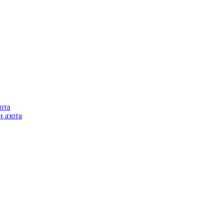
ота
 азота