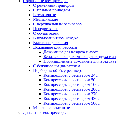
Поршневые компрессоры
С ременным приводом
С прямым приводом
Безмасляные
Медицинские
С вертикальным ресивером
Передвижные
С осушителем
В шумозащитном кожухе
Высокого давления
Дожимные компрессоры
Дожимные для воздуха и азота
Безмасляные дожимные для воздуха и аз
Промышленные дожимные для воздуха и
С бензиновым двигателем
Подбор по объёму ресивера
Компрессоры с ресивером 24 л
Компрессоры с ресивером 50 л
Компрессоры с ресивером 100 л
Компрессоры с ресивером 200 л
Компрессоры с ресивером 270 л
Компрессоры с ресивером 430 л
Компрессоры с ресивером 500 л
Масляные ременные
Дизельные компрессоры