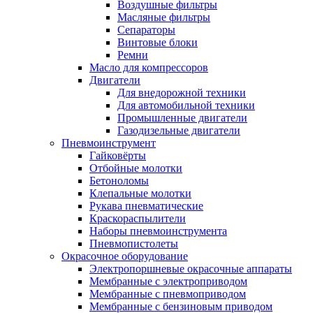
Воздушные фильтры
Масляные фильтры
Сепараторы
Винтовые блоки
Ремни
Масло для компрессоров
Двигатели
Для внедорожной техники
Для автомобильной техники
Промышленные двигатели
Газодизельные двигатели
Пневмоинструмент
Гайковёрты
Отбойные молотки
Бетоноломы
Клепальные молотки
Рукава пневматические
Краскораспылители
Наборы пневмоинструмента
Пневмопистолеты
Окрасочное оборудование
Электропоршневые окрасочные аппараты
Мембранные с электроприводом
Мембранные с пневмоприводом
Мембранные с бензиновым приводом