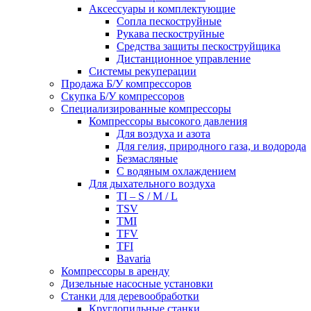
Аксессуары и комплектующие
Сопла пескоструйные
Рукава пескоструйные
Средства защиты пескоструйщика
Дистанционное управление
Системы рекуперации
Продажа Б/У компрессоров
Скупка Б/У компрессоров
Специализированные компрессоры
Компрессоры высокого давления
Для воздуха и азота
Для гелия, природного газа, и водорода
Безмасляные
С водяным охлаждением
Для дыхательного воздуха
TI – S / M / L
TSV
TMI
TFV
TFI
Bavaria
Компрессоры в аренду
Дизельные насосные установки
Станки для деревообработки
Круглопильные станки