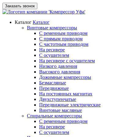
Заказать звонок
Каталог
Каталог
Винтовые компрессоры
С ременным приводом
С прямым приводом
С частотным приводом
На ресивере
С осушителем
На ресивере с осушителем
Низкого давления
Высокого давления
Дожимные компрессоры
Безмасляные
Передвижные
На постоянных магнитах
Двухступенчатые
Передвижные электрические
Винтовые масляные
Спиральные компрессоры
С ременным приводом
На ресивере
С осушителем