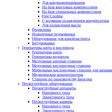
Для кондиционирования
На базе винтовых компрессоров
На базе спиральных компрессоров
Free Cooling
С водяным охлаждением конденсатора
Для охлаждения масла
Рециклеры
Ножничные подъемники
Оборудование для криобластинга
Битумоварки
Генераторы азота и кислорода
Генераторы азота
Генераторы водорода
Модульные азотные станции
Модульные кислородные станции
Мобильные кислородные станции для заправк
Медицинские концентраторы
Станции по производству Биогона
Пескоструйное оборудование
Пескоструйные аппараты
Напорного типа
Эжекторного типа
Пескоструйные камеры
Напорного типа
Эжекторного типа