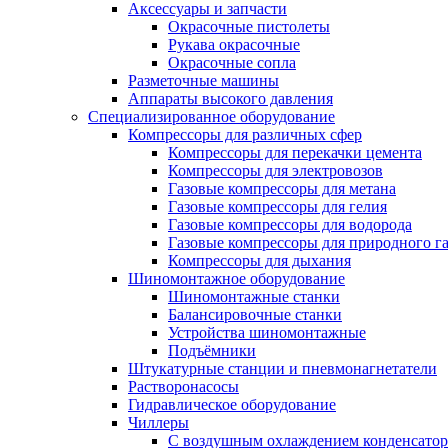
Аксессуары и запчасти
Окрасочные пистолеты
Рукава окрасочные
Окрасочные сопла
Разметочные машины
Аппараты высокого давления
Специализированное оборудование
Компрессоры для различных сфер
Компрессоры для перекачки цемента
Компрессоры для электровозов
Газовые компрессоры для метана
Газовые компрессоры для гелия
Газовые компрессоры для водорода
Газовые компрессоры для природного га
Компрессоры для дыхания
Шиномонтажное оборудование
Шиномонтажные станки
Балансировочные станки
Устройства шиномонтажные
Подъёмники
Штукатурные станции и пневмонагнетатели
Растворонасосы
Гидравлическое оборудование
Чиллеры
С воздушным охлаждением конденсатор