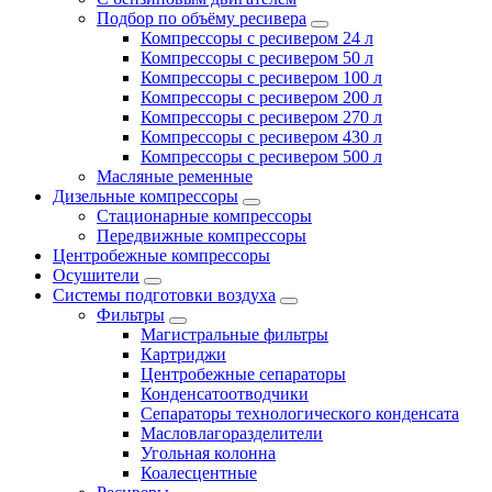
Подбор по объёму ресивера
Компрессоры с ресивером 24 л
Компрессоры с ресивером 50 л
Компрессоры с ресивером 100 л
Компрессоры с ресивером 200 л
Компрессоры с ресивером 270 л
Компрессоры с ресивером 430 л
Компрессоры с ресивером 500 л
Масляные ременные
Дизельные компрессоры
Стационарные компрессоры
Передвижные компрессоры
Центробежные компрессоры
Осушители
Системы подготовки воздуха
Фильтры
Магистральные фильтры
Картриджи
Центробежные сепараторы
Конденсатоотводчики
Сепараторы технологического конденсата
Масловлагоразделители
Угольная колонна
Коалесцентные