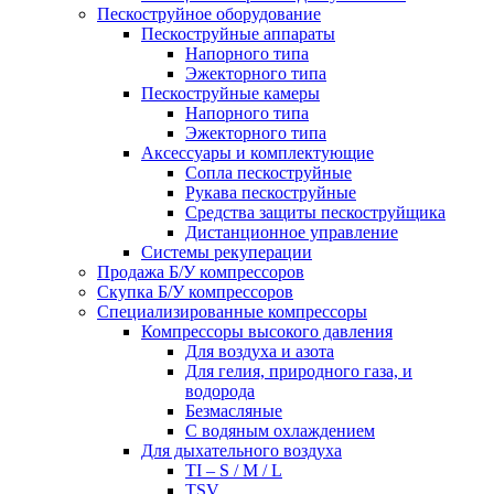
Пескоструйное оборудование
Пескоструйные аппараты
Напорного типа
Эжекторного типа
Пескоструйные камеры
Напорного типа
Эжекторного типа
Аксессуары и комплектующие
Сопла пескоструйные
Рукава пескоструйные
Средства защиты пескоструйщика
Дистанционное управление
Системы рекуперации
Продажа Б/У компрессоров
Скупка Б/У компрессоров
Специализированные компрессоры
Компрессоры высокого давления
Для воздуха и азота
Для гелия, природного газа, и
водорода
Безмасляные
С водяным охлаждением
Для дыхательного воздуха
TI – S / M / L
TSV