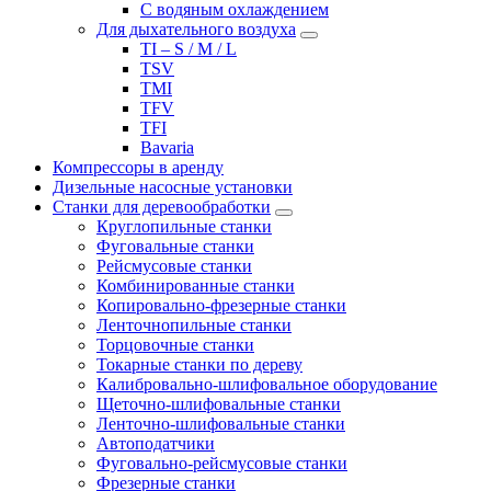
С водяным охлаждением
Для дыхательного воздуха
TI – S / M / L
TSV
TMI
TFV
TFI
Bavaria
Компрессоры в аренду
Дизельные насосные установки
Станки для деревообработки
Круглопильные станки
Фуговальные станки
Рейсмусовые станки
Комбинированные станки
Копировально-фрезерные станки
Ленточнопильные станки
Торцовочные станки
Токарные станки по дереву
Калибровально-шлифовальное оборудование
Щеточно-шлифовальные станки
Ленточно-шлифовальные станки
Автоподатчики
Фуговально-рейсмусовые станки
Фрезерные станки