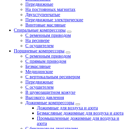
Передвижные
На постоянных магнитах
Двухступенчатые
Передвижные электрические
Винтовые масляные
Спиральные компрессоры
С ременным приводом
На ресивере
С осушителем
Поршневые компрессоры
С ременным приводом
С прямым приводом
Безмасляные
Медицинские
С вертикальным ресивером
Передвижные
С осушителем
В шумозащитном кожухе
Высокого давления
Дожимные компрессоры
Дожимные для воздуха и азота
Безмасляные дожимные для воздуха и азота
Промышленные дожимные для воздуха и
азота
С бензиновым двигателем