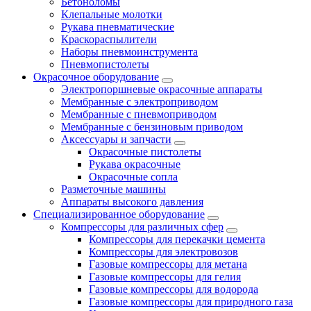
Бетоноломы
Клепальные молотки
Рукава пневматические
Краскораспылители
Наборы пневмоинструмента
Пневмопистолеты
Окрасочное оборудование
Электропоршневые окрасочные аппараты
Мембранные с электроприводом
Мембранные с пневмоприводом
Мембранные с бензиновым приводом
Аксессуары и запчасти
Окрасочные пистолеты
Рукава окрасочные
Окрасочные сопла
Разметочные машины
Аппараты высокого давления
Специализированное оборудование
Компрессоры для различных сфер
Компрессоры для перекачки цемента
Компрессоры для электровозов
Газовые компрессоры для метана
Газовые компрессоры для гелия
Газовые компрессоры для водорода
Газовые компрессоры для природного газа