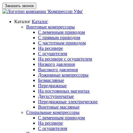
Заказать звонок
Каталог
Каталог
Винтовые компрессоры
С ременным приводом
С прямым приводом
С частотным приводом
На ресивере
С осушителем
На ресивере с осушителем
Низкого давления
Высокого давления
Дожимные компрессоры
Безмасляные
Передвижные
На постоянных магнитах
Двухступенчатые
Передвижные электрические
Винтовые масляные
Спиральные компрессоры
С ременным приводом
На ресивере
С осушителем