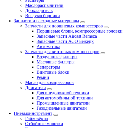
Ресиверы
Маслораспылители
Доохладитель
Воздухосборники
Запчасти и расходные материалы
Запчасти для поршневых компрессоров
Поршневые блоки, компрессорные головки
Запасные части Aircast Remeza
Запасные части АСО Бежецк
Автоматика
Запчасти для винтовых компрессоров
Воздушные фильтры
Масляные фильтры
Сепараторы
Винтовые блоки
Ремни
Масло для компрессоров
Двигатели
Для внедорожной техники
Для автомобильной техники
Промышленные двигатели
Газодизельные двигатели
Пневмоинструмент
Гайковёрты
Отбойные молотки