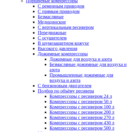
Поршневые компрессоры
С ременным приводом
С прямым приводом
Безмасляные
Медицинские
С вертикальным ресивером
Передвижные
С осушителем
В шумозащитном кожухе
Высокого давления
Дожимные компрессоры
Дожимные для воздуха и азота
Безмасляные дожимные для воздуха и
азота
Промышленные дожимные для
воздуха и азота
С бензиновым двигателем
Подбор по объёму ресивера
Компрессоры с ресивером 24 л
Компрессоры с ресивером 50 л
Компрессоры с ресивером 100 л
Компрессоры с ресивером 200 л
Компрессоры с ресивером 270 л
Компрессоры с ресивером 430 л
Компрессоры с ресивером 500 л