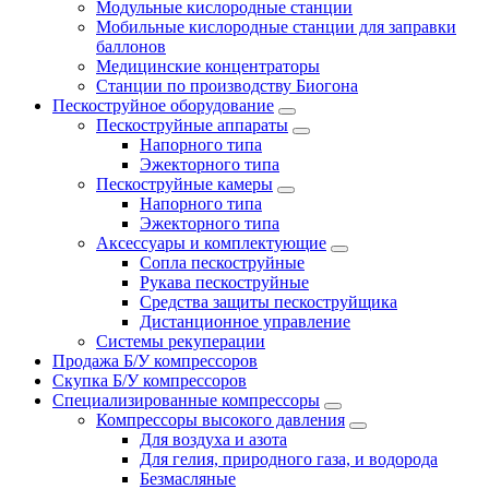
Модульные кислородные станции
Мобильные кислородные станции для заправки
баллонов
Медицинские концентраторы
Станции по производству Биогона
Пескоструйное оборудование
Пескоструйные аппараты
Напорного типа
Эжекторного типа
Пескоструйные камеры
Напорного типа
Эжекторного типа
Аксессуары и комплектующие
Сопла пескоструйные
Рукава пескоструйные
Средства защиты пескоструйщика
Дистанционное управление
Системы рекуперации
Продажа Б/У компрессоров
Скупка Б/У компрессоров
Специализированные компрессоры
Компрессоры высокого давления
Для воздуха и азота
Для гелия, природного газа, и водорода
Безмасляные