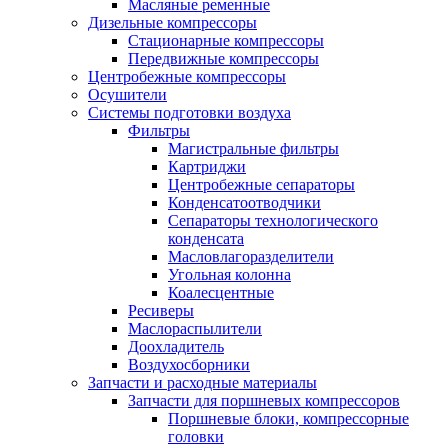
Масляные ременные
Дизельные компрессоры
Стационарные компрессоры
Передвижные компрессоры
Центробежные компрессоры
Осушители
Системы подготовки воздуха
Фильтры
Магистральные фильтры
Картриджи
Центробежные сепараторы
Конденсатоотводчики
Сепараторы технологического
конденсата
Масловлагоразделители
Угольная колонна
Коалесцентные
Ресиверы
Маслораспылители
Доохладитель
Воздухосборники
Запчасти и расходные материалы
Запчасти для поршневых компрессоров
Поршневые блоки, компрессорные
головки