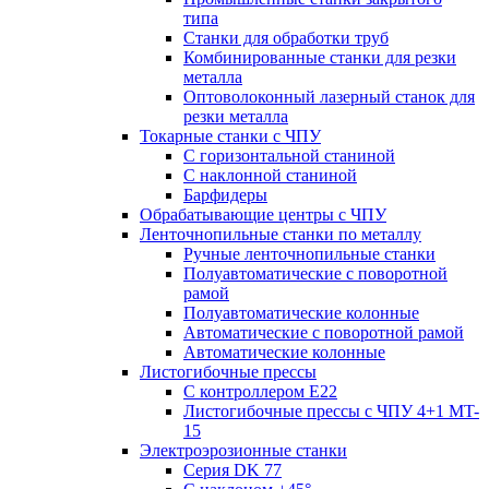
типа
Станки для обработки труб
Комбинированные станки для резки
металла
Оптоволоконный лазерный станок для
резки металла
Токарные станки с ЧПУ
С горизонтальной станиной
С наклонной станиной
Барфидеры
Обрабатывающие центры с ЧПУ
Ленточнопильные станки по металлу
Ручные ленточнопильные станки
Полуавтоматические с поворотной
рамой
Полуавтоматические колонные
Автоматические с поворотной рамой
Автоматические колонные
Листогибочные прессы
С контроллером E22
Листогибочные прессы с ЧПУ 4+1 MT-
15
Электроэрозионные станки
Серия DK 77