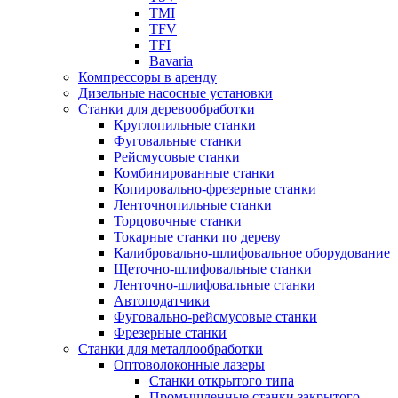
TMI
TFV
TFI
Bavaria
Компрессоры в аренду
Дизельные насосные установки
Станки для деревообработки
Круглопильные станки
Фуговальные станки
Рейсмусовые станки
Комбинированные станки
Копировально-фрезерные станки
Ленточнопильные станки
Торцовочные станки
Токарные станки по дереву
Калибровально-шлифовальное оборудование
Щеточно-шлифовальные станки
Ленточно-шлифовальные станки
Автоподатчики
Фуговально-рейсмусовые станки
Фрезерные станки
Станки для металлообработки
Оптоволоконные лазеры
Станки открытого типа
Промышленные станки закрытого