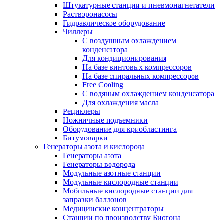
Штукатурные станции и пневмонагнетатели
Растворонасосы
Гидравлическое оборудование
Чиллеры
С воздушным охлаждением
конденсатора
Для кондиционирования
На базе винтовых компрессоров
На базе спиральных компрессоров
Free Cooling
С водяным охлаждением конденсатора
Для охлаждения масла
Рециклеры
Ножничные подъемники
Оборудование для криобластинга
Битумоварки
Генераторы азота и кислорода
Генераторы азота
Генераторы водорода
Модульные азотные станции
Модульные кислородные станции
Мобильные кислородные станции для
заправки баллонов
Медицинские концентраторы
Станции по производству Биогона