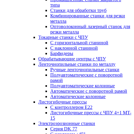
типа
Станки для обработки труб
Комбинированные станки для резки
металла
Оптоволоконный лазерный станок для
резки металла
Токарные станки с ЧПУ
С горизонтальной станиной
С наклонной станиной
Барфидеры
Обрабатывающие центры с ЧПУ
Ленточнопильные станки по металлу
Ручные ленточнопильные станки
Полуавтоматические с поворотной
рамой
Полуавтоматические колонные
Автоматические с поворотной рамой
Автоматические колонные
Листогибочные прессы
С контроллером E22
Листогибочные прессы с ЧПУ 4+1 MT-
15
Электроэрозионные станки
Серия DK 77