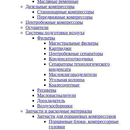
Масляные ременные
Дизельные компрессоры
Стационарные компрессоры
Передвижные компрессоры
Центробежные компрессоры
Осушители
Системы подготовки воздуха
Фильтры
Магистральные фильтры
Картриджи
Центробежные сепараторы
Конденсатоотводчики
Сепараторы технологического
конденсата
Масловлагоразделители
Угольная колонна
Коалесцентные
Ресиверы
Маслораспылители
Доохладитель
Воздухосборники
Запчасти и расходные материалы
Запчасти для поршневых компрессоров
Поршневые блоки, компрессорные
головки