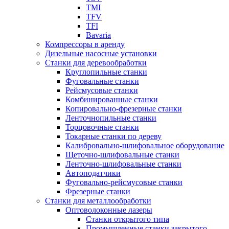
TMI
TFV
TFI
Bavaria
Компрессоры в аренду
Дизельные насосные установки
Станки для деревообработки
Круглопильные станки
Фуговальные станки
Рейсмусовые станки
Комбинированные станки
Копировально-фрезерные станки
Ленточнопильные станки
Торцовочные станки
Токарные станки по дереву
Калибровально-шлифовальное оборудование
Щеточно-шлифовальные станки
Ленточно-шлифовальные станки
Автоподатчики
Фуговально-рейсмусовые станки
Фрезерные станки
Станки для металлообработки
Оптоволоконные лазеры
Станки открытого типа
Промышленные станки закрытого