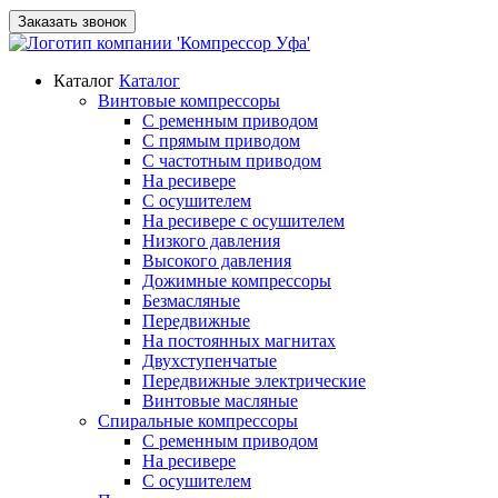
Заказать звонок
Каталог
Каталог
Винтовые компрессоры
С ременным приводом
С прямым приводом
С частотным приводом
На ресивере
С осушителем
На ресивере с осушителем
Низкого давления
Высокого давления
Дожимные компрессоры
Безмасляные
Передвижные
На постоянных магнитах
Двухступенчатые
Передвижные электрические
Винтовые масляные
Спиральные компрессоры
С ременным приводом
На ресивере
С осушителем