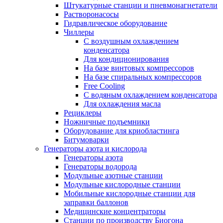
Штукатурные станции и пневмонагнетатели
Растворонасосы
Гидравлическое оборудование
Чиллеры
С воздушным охлаждением
конденсатора
Для кондиционирования
На базе винтовых компрессоров
На базе спиральных компрессоров
Free Cooling
С водяным охлаждением конденсатора
Для охлаждения масла
Рециклеры
Ножничные подъемники
Оборудование для криобластинга
Битумоварки
Генераторы азота и кислорода
Генераторы азота
Генераторы водорода
Модульные азотные станции
Модульные кислородные станции
Мобильные кислородные станции для
заправки баллонов
Медицинские концентраторы
Станции по производству Биогона