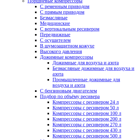
Поршневые компрессоры
С ременным приводом
С прямым приводом
Безмасляные
Медицинские
С вертикальным ресивером
Передвижные
С осушителем
В шумозащитном кожухе
Высокого давления
Дожимные компрессоры
Дожимные для воздуха и азота
Безмасляные дожимные для воздуха и
азота
Промышленные дожимные для
воздуха и азота
С бензиновым двигателем
Подбор по объёму ресивера
Компрессоры с ресивером 24 л
Компрессоры с ресивером 50 л
Компрессоры с ресивером 100 л
Компрессоры с ресивером 200 л
Компрессоры с ресивером 270 л
Компрессоры с ресивером 430 л
Компрессоры с ресивером 500 л