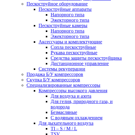
Пескоструйное оборудование
Пескоструйные аппараты
Напорного типа
Эжекторного типа
Пескоструйные камеры
Напорного типа
Эжекторного типа
Аксессуары и комплектующие
Сопла пескоструйные
Рукава пескоструйные
Средства защиты пескоструйщика
Дистанционное управление
Системы рекуперации
Продажа Б/У компрессоров
Скупка Б/У компрессоров
Специализированные компрессоры
Компрессоры высокого давления
Для воздуха и азота
Для гелия, природного газа, и
водорода
Безмасляные
С водяным охлаждением
Для дыхательного воздуха
TI – S / M / L
TSV