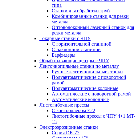
типа
Станки для обработки труб
Комбинированные станки для резки
металла
Оптоволоконный лазерный станок для
резки металла
Токарные станки с ЧПУ
С горизонтальной станиной
С наклонной станиной
Барфидеры
Обрабатывающие центры с ЧПУ
Ленточнопильные станки по металлу
Ручные ленточнопильные станки
Полуавтоматические с поворотной
рамой
Полуавтоматические колонные
Автоматические с поворотной рамой
Автоматические колонные
Листогибочные прессы
С контроллером E22
Листогибочные прессы с ЧПУ 4+1 MT-
15
Электроэрозионные станки
Серия DK 77