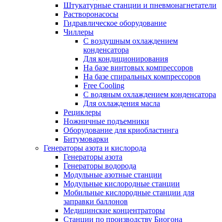
Штукатурные станции и пневмонагнетатели
Растворонасосы
Гидравлическое оборудование
Чиллеры
С воздушным охлаждением
конденсатора
Для кондиционирования
На базе винтовых компрессоров
На базе спиральных компрессоров
Free Cooling
С водяным охлаждением конденсатора
Для охлаждения масла
Рециклеры
Ножничные подъемники
Оборудование для криобластинга
Битумоварки
Генераторы азота и кислорода
Генераторы азота
Генераторы водорода
Модульные азотные станции
Модульные кислородные станции
Мобильные кислородные станции для
заправки баллонов
Медицинские концентраторы
Станции по производству Биогона