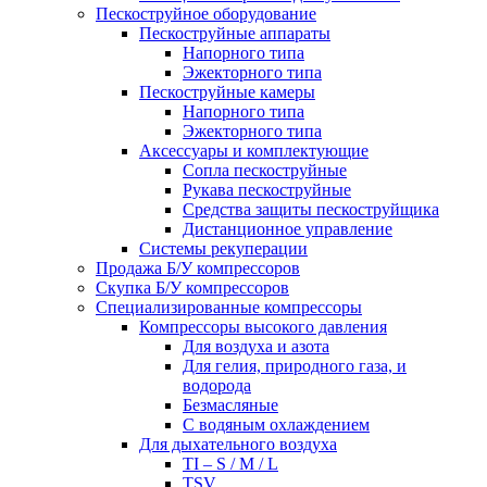
Пескоструйное оборудование
Пескоструйные аппараты
Напорного типа
Эжекторного типа
Пескоструйные камеры
Напорного типа
Эжекторного типа
Аксессуары и комплектующие
Сопла пескоструйные
Рукава пескоструйные
Средства защиты пескоструйщика
Дистанционное управление
Системы рекуперации
Продажа Б/У компрессоров
Скупка Б/У компрессоров
Специализированные компрессоры
Компрессоры высокого давления
Для воздуха и азота
Для гелия, природного газа, и
водорода
Безмасляные
С водяным охлаждением
Для дыхательного воздуха
TI – S / M / L
TSV