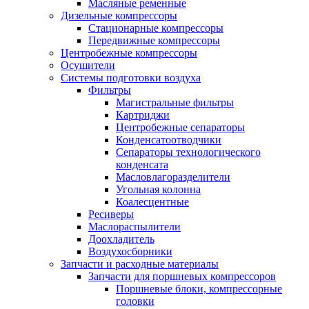
Масляные ременные
Дизельные компрессоры
Стационарные компрессоры
Передвижные компрессоры
Центробежные компрессоры
Осушители
Системы подготовки воздуха
Фильтры
Магистральные фильтры
Картриджи
Центробежные сепараторы
Конденсатоотводчики
Сепараторы технологического
конденсата
Масловлагоразделители
Угольная колонна
Коалесцентные
Ресиверы
Маслораспылители
Доохладитель
Воздухосборники
Запчасти и расходные материалы
Запчасти для поршневых компрессоров
Поршневые блоки, компрессорные
головки