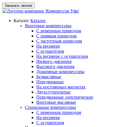
Заказать звонок
Каталог
Каталог
Винтовые компрессоры
С ременным приводом
С прямым приводом
С частотным приводом
На ресивере
С осушителем
На ресивере с осушителем
Низкого давления
Высокого давления
Дожимные компрессоры
Безмасляные
Передвижные
На постоянных магнитах
Двухступенчатые
Передвижные электрические
Винтовые масляные
Спиральные компрессоры
С ременным приводом
На ресивере
С осушителем