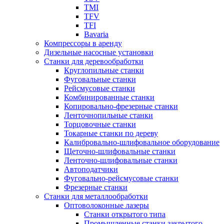
TMI
TFV
TFI
Bavaria
Компрессоры в аренду
Дизельные насосные установки
Станки для деревообработки
Круглопильные станки
Фуговальные станки
Рейсмусовые станки
Комбинированные станки
Копировально-фрезерные станки
Ленточнопильные станки
Торцовочные станки
Токарные станки по дереву
Калибровально-шлифовальное оборудование
Щеточно-шлифовальные станки
Ленточно-шлифовальные станки
Автоподатчики
Фуговально-рейсмусовые станки
Фрезерные станки
Станки для металлообработки
Оптоволоконные лазеры
Станки открытого типа
Промышленные станки закрытого