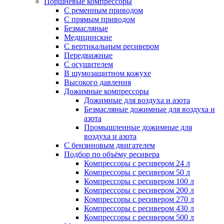
Поршневые компрессоры
С ременным приводом
С прямым приводом
Безмасляные
Медицинские
С вертикальным ресивером
Передвижные
С осушителем
В шумозащитном кожухе
Высокого давления
Дожимные компрессоры
Дожимные для воздуха и азота
Безмасляные дожимные для воздуха и
азота
Промышленные дожимные для
воздуха и азота
С бензиновым двигателем
Подбор по объёму ресивера
Компрессоры с ресивером 24 л
Компрессоры с ресивером 50 л
Компрессоры с ресивером 100 л
Компрессоры с ресивером 200 л
Компрессоры с ресивером 270 л
Компрессоры с ресивером 430 л
Компрессоры с ресивером 500 л