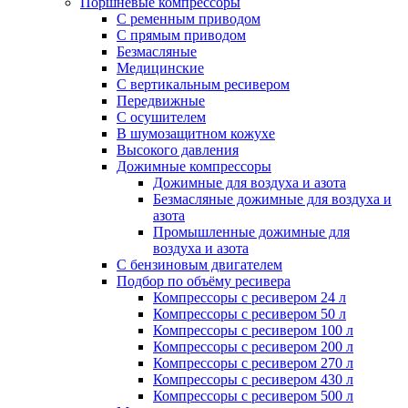
Поршневые компрессоры
С ременным приводом
С прямым приводом
Безмасляные
Медицинские
С вертикальным ресивером
Передвижные
С осушителем
В шумозащитном кожухе
Высокого давления
Дожимные компрессоры
Дожимные для воздуха и азота
Безмасляные дожимные для воздуха и
азота
Промышленные дожимные для
воздуха и азота
С бензиновым двигателем
Подбор по объёму ресивера
Компрессоры с ресивером 24 л
Компрессоры с ресивером 50 л
Компрессоры с ресивером 100 л
Компрессоры с ресивером 200 л
Компрессоры с ресивером 270 л
Компрессоры с ресивером 430 л
Компрессоры с ресивером 500 л