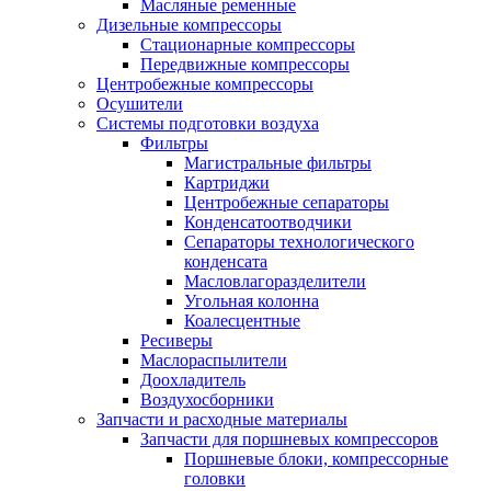
Масляные ременные
Дизельные компрессоры
Стационарные компрессоры
Передвижные компрессоры
Центробежные компрессоры
Осушители
Системы подготовки воздуха
Фильтры
Магистральные фильтры
Картриджи
Центробежные сепараторы
Конденсатоотводчики
Сепараторы технологического
конденсата
Масловлагоразделители
Угольная колонна
Коалесцентные
Ресиверы
Маслораспылители
Доохладитель
Воздухосборники
Запчасти и расходные материалы
Запчасти для поршневых компрессоров
Поршневые блоки, компрессорные
головки