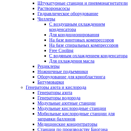
Штукатурные станции и пневмонагнетатели
Растворонасосы
Гидравлическое оборудование
Чиллеры
С воздушным охлаждением
конденсатора
Для кондиционирования
На базе винтовых компрессоров
На базе спиральных компрессоров
Free Cooling
С водяным охлаждением конденсатора
Для охлаждения масла
Рециклеры
Ножничные подъемники
Оборудование для криобластинга
Битумоварки
Генераторы азота и кислорода
Генераторы азота
Генераторы водорода
Модульные азотные станции
Модульные кислородные станции
Мобильные кислородные станции для
заправки баллонов
Медицинские концентраторы
Станции по производству Биогона