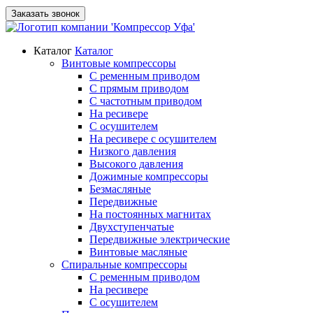
Заказать звонок
Каталог
Каталог
Винтовые компрессоры
С ременным приводом
С прямым приводом
С частотным приводом
На ресивере
С осушителем
На ресивере с осушителем
Низкого давления
Высокого давления
Дожимные компрессоры
Безмасляные
Передвижные
На постоянных магнитах
Двухступенчатые
Передвижные электрические
Винтовые масляные
Спиральные компрессоры
С ременным приводом
На ресивере
С осушителем