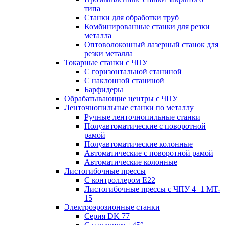
типа
Станки для обработки труб
Комбинированные станки для резки
металла
Оптоволоконный лазерный станок для
резки металла
Токарные станки с ЧПУ
С горизонтальной станиной
С наклонной станиной
Барфидеры
Обрабатывающие центры с ЧПУ
Ленточнопильные станки по металлу
Ручные ленточнопильные станки
Полуавтоматические с поворотной
рамой
Полуавтоматические колонные
Автоматические с поворотной рамой
Автоматические колонные
Листогибочные прессы
С контроллером E22
Листогибочные прессы с ЧПУ 4+1 MT-
15
Электроэрозионные станки
Серия DK 77