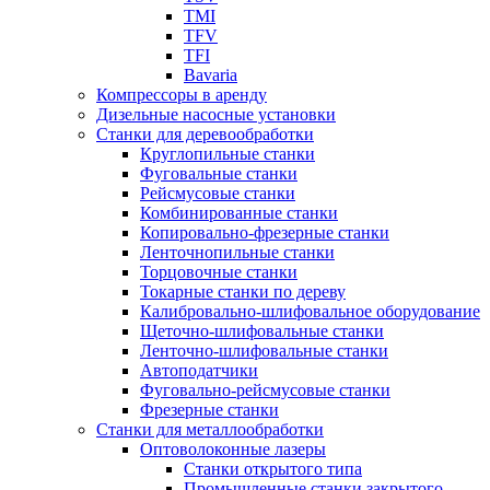
TMI
TFV
TFI
Bavaria
Компрессоры в аренду
Дизельные насосные установки
Станки для деревообработки
Круглопильные станки
Фуговальные станки
Рейсмусовые станки
Комбинированные станки
Копировально-фрезерные станки
Ленточнопильные станки
Торцовочные станки
Токарные станки по дереву
Калибровально-шлифовальное оборудование
Щеточно-шлифовальные станки
Ленточно-шлифовальные станки
Автоподатчики
Фуговально-рейсмусовые станки
Фрезерные станки
Станки для металлообработки
Оптоволоконные лазеры
Станки открытого типа
Промышленные станки закрытого